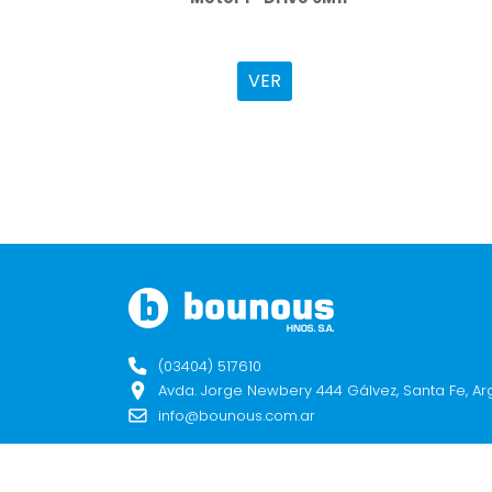
VER
(03404) 517610
Avda. Jorge Newbery 444 Gálvez, Santa Fe, Ar
info@bounous.com.ar